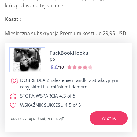
którą lubisz na tej stronie.
Koszt :
Miesięczna subskrypcja Premium kosztuje 29,95 USD.
FuckBookHooku
ps
8.6
/10
DOBRE DLA
Znalezienie i randki z atrakcyjnymi
rosyjskimi i ukraińskimi damami
STOPA WSPARCIA
4.3 of 5
WSKAŹNIK SUKCESU
4.5 of 5
WIZYTA
PRZECZYTAJ PEŁNĄ RECENZJĘ