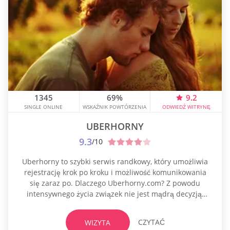
1345
69%
9.2
SINGLE ONLINE
WSKAŹNIK POWTÓRZENIA
ODWIEDŹ WITRYNĘ
UBERHORNY
9.3
/10
Uberhorny to szybki serwis randkowy, który umożliwia
rejestrację krok po kroku i możliwość komunikowania
się zaraz po. Dlaczego Uberhorny.com? Z powodu
intensywnego życia związek nie jest mądrą decyzją;
wiąże się to z dużą ilością nakładów i czasu. Jednak
Uberhorny zna Twoje potrzeby i pomaga osiągnąć
CZYTAĆ
WIZYTA
standardowy seks. Popularny w Stanach