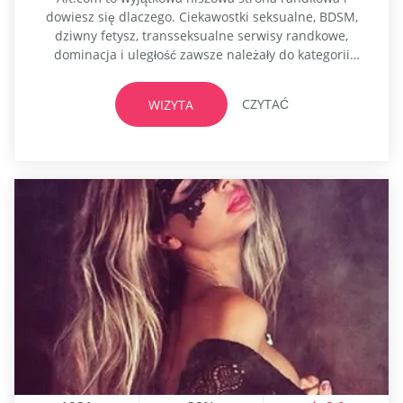
dowiesz się dlaczego. Ciekawostki seksualne, BDSM,
dziwny fetysz, transseksualne serwisy randkowe,
dominacja i uległość zawsze należały do kategorii
milczenia. Chociaż mówienie o samym seksie jest w
wielu kulturach tematem tabu, nadal jest bardziej
CZYTAĆ
WIZYTA
akceptowane niż kultura BDSM. Dopiero po szerokiej
akceptacji trylogii pięćdziesięciu odcieni ludzie zaczęli
otwarcie opowiadać o swoich seksualnych fantazjach.
Jednak...