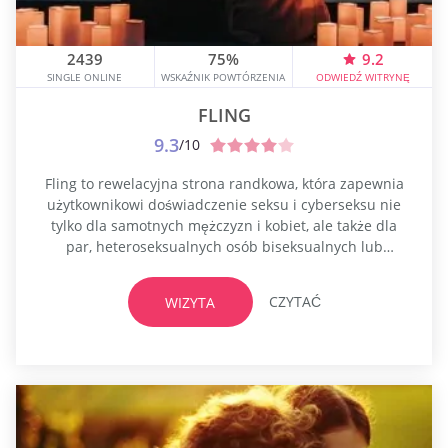
2439
75%
9.2
SINGLE ONLINE
WSKAŹNIK POWTÓRZENIA
ODWIEDŹ WITRYNĘ
FLING
9.3
/10
Fling to rewelacyjna strona randkowa, która zapewnia
użytkownikowi doświadczenie seksu i cyberseksu nie
tylko dla samotnych mężczyzn i kobiet, ale także dla
par, heteroseksualnych osób biseksualnych lub
innych. Jeśli straciłeś ogień sensacji w swoim związku,
ta strona jest miejscem, w którym warto być. Od
CZYTAĆ
WIZYTA
ponad dwóch dekad Fling.com jest doskonałą stroną
biznesową, która zaspokaja wszystkie potrzeby
współczesnych mężczyzn i kobiet....