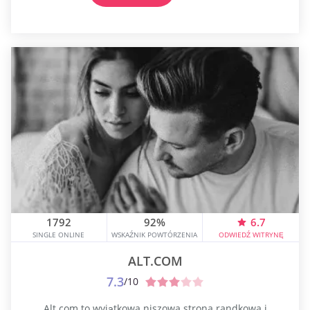
Zjednoczonych Uberhorny jest jednym z najbardziej
rozpowszechnionych serwisów randkowych.
Uberhorny...
1792
92%
6.7
SINGLE ONLINE
WSKAŹNIK POWTÓRZENIA
ODWIEDŹ WITRYNĘ
ALT.COM
7.3
/10
Alt.com to wyjątkowa niszowa strona randkowa i