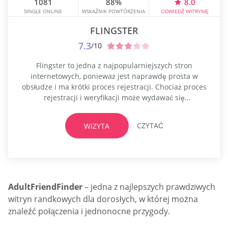
1081
88%
8.0
SINGLE ONLINE
WSKAŹNIK POWTÓRZENIA
ODWIEDŹ WITRYNĘ
FLINGSTER
7.3
/10
Flingster to jedna z najpopularniejszych stron
internetowych, ponieważ jest naprawdę prosta w
obsłudze i ma krótki proces rejestracji. Chociaż proces
rejestracji i weryfikacji może wydawać się
najważniejszym elementem wielu platform
randkowych, doświadczeni użytkownicy online wiedzą,
CZYTAĆ
WIZYTA
że serwisy randkowe, czy to te najpopularniejsze,
niszowe, czy transseksualne, zazwyczaj rozczarowują
jakością. W związku z tym długi etap rejestracji i
konfiguracji profilu tylko utrudnia...
AdultFriendFinder
– jedna z najlepszych prawdziwych
witryn randkowych dla dorosłych, w której można
znaleźć połączenia i jednonocne przygody.