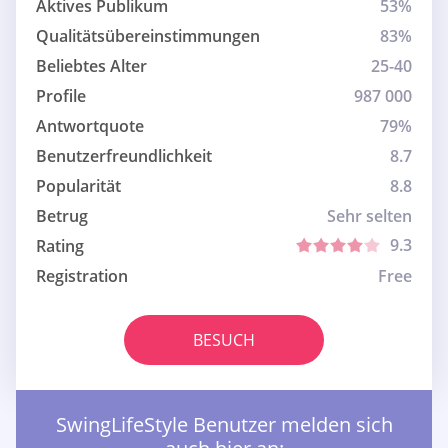
Aktives Publikum
53%
Qualitätsübereinstimmungen
83%
Beliebtes Alter
25-40
Profile
987 000
Antwortquote
79%
Benutzerfreundlichkeit
8.7
Popularität
8.8
Betrug
Sehr selten
9.3
Rating
Registration
Free
BESUCH
SwingLifeStyle Benutzer melden sich