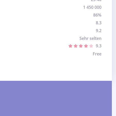
1 450 000
86%
8.3
9.2
Sehr selten
9.3
Free