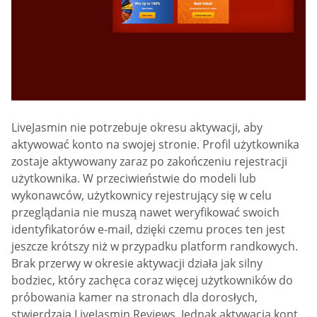
LiveJasmin nie potrzebuje okresu aktywacji, aby
aktywować konto na swojej stronie. Profil użytkownika
zostaje aktywowany zaraz po zakończeniu rejestracji
użytkownika. W przeciwieństwie do modeli lub
wykonawców, użytkownicy rejestrujący się w celu
przeglądania nie muszą nawet weryfikować swoich
identyfikatorów e-mail, dzięki czemu proces ten jest
jeszcze krótszy niż w przypadku platform randkowych.
Brak przerwy w okresie aktywacji działa jak silny
bodziec, który zachęca coraz więcej użytkowników do
próbowania kamer na stronach dla dorosłych,
stwierdzają LiveJasmin Reviews. Jednak aktywacja kont