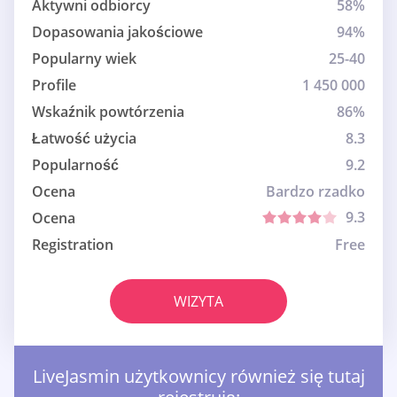
Aktywni odbiorcy
58%
Dopasowania jakościowe
94%
Popularny wiek
25-40
Profile
1 450 000
Wskaźnik powtórzenia
86%
Łatwość użycia
8.3
Popularność
9.2
Ocena
Bardzo rzadko
9.3
Ocena
Registration
Free
WIZYTA
LiveJasmin użytkownicy również się tutaj