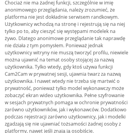
Chociaż nie ma żadnej funkcji, szczególnie w imię
anonimowego przeglądania, należy zrozumieć, że
platforma nie jest dokładnie serwisem randkowym.
Użytkownicy wchodzą na stronę i rejestrują się na niej
tylko po to, aby cieszyć się występami modelek na
żywo. Dlatego anonimowe przeglądanie tak naprawdę
nie działa z tym pomysłem. Ponieważ jednak
użytkownicy witryny nie muszą tworzyć profilu, niewiele
można ujawnić na temat osoby stojącej za nazwą
użytkownika. Tylko wtedy, gdy ktoś używa funkcji
Cam2Cam w prywatnej sesji, ujawnia twarz za nazwą
użytkownika. I nawet wtedy nie trzeba się martwić o
prywatność, ponieważ tylko model wykonawczy może
zobaczyć ekran wideo użytkownika. Pełne szyfrowanie
w sesjach prywatnych pomaga w ochronie prywatności
zarówno użytkowników, jak i wykonawców. Dodatkowo
podczas rejestracji zarówno użytkownicy, jak i modelki
zgadzają się nie ujawniać tożsamości żadnej osoby z
platformy, nawet jeśli znają ją osobiście.