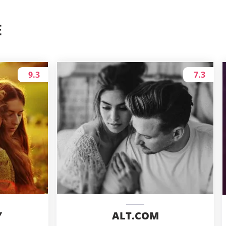
E
9.3
7.3
ALT.COM
Y