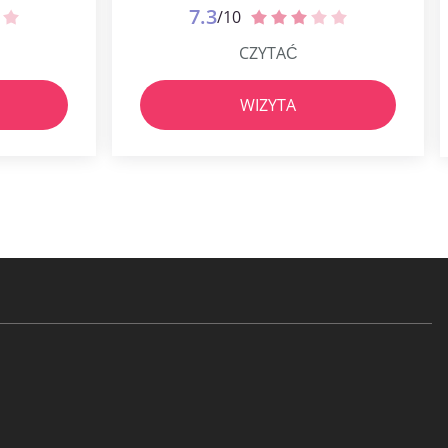
7.3
/10
CZYTAĆ
WIZYTA